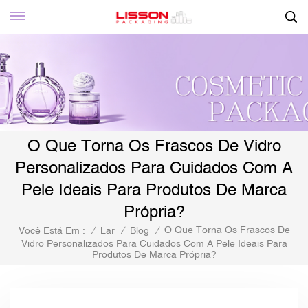
O Que Torna Os Frascos De Vidro
Personalizados Para Cuidados Com A
Pele Ideais Para Produtos De Marca
Própria?
O Que Torna Os Frascos De
Você Está Em :
/
Lar
/
Blog
/
Vidro Personalizados Para Cuidados Com A Pele Ideais Para
Produtos De Marca Própria?