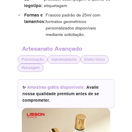
logotipo:
etiquetagem.
✔
Formas e
Frascos padrão de 25ml com
tamanhos:
formatos geométricos
personalizados disponíveis
mediante solicitação.
Artesanato Avançado
Pulverização
Galvanoplastia
Efeito fosco
Rotulagem
✨
Amostras grátis disponíveis:
Avalie
nossa qualidade premium antes de se
comprometer.